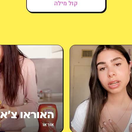
קול מילה
האוראו צ’אל
אוראו