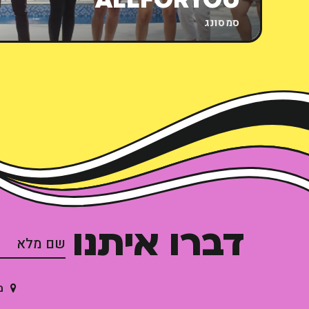
ALLFORYOU
סמסונג
דברו איתנו
מנ