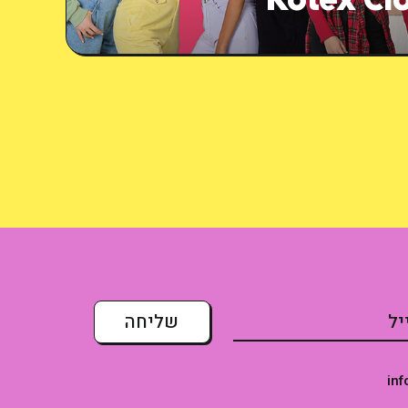
Kotex Cl
inf